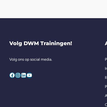
Volg DWM Trainingen!
Volg ons op social media.
P
I
I
P
A
C