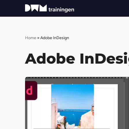
Ga
naar
de
Home
»
Adobe InDesign
inhoud
Adobe InDes