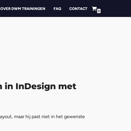
OVER DWM TRAININGEN
FAQ
CONTACT
0
n in InDesign met
layout, maar hij past niet in het gewenste